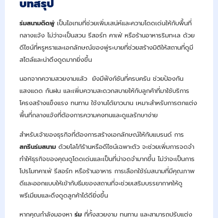
บทสรุป
ร่มสนามติดพู่
เป็นไอเทมที่ช่วยเพิ่มเสน่ห์และความโดดเด่นให้กับพื้นที่
กลางแจ้ง ไม่ว่าจะเป็นสวน รีสอร์ท คาเฟ่ หรือร้านอาหารริมทะเล ด้วย
ดีไซน์ที่หรูหราและเอกลักษณ์ของพู่ระบายที่ช่วยสร้างมิติให้สถานที่ดูมี
สไตล์และน่าดึงดูดมากยิ่งขึ้น
นอกจากความสวยงามแล้ว ยังมีฟังก์ชันที่ครบครัน ช่วยป้องกัน
แสงแดด กันฝน และเพิ่มความสะดวกสบายให้กับลูกค้าที่มาใช้บริการ
โครงสร้างแข็งแรง ทนทาน ใช้งานได้ยาวนาน เหมาะสำหรับการตกแต่ง
พื้นที่กลางแจ้งที่ต้องการความคงทนและดูแลรักษาง่าย
สำหรับเจ้าของธุรกิจที่ต้องการสร้างเอกลักษณ์ให้กับแบรนด์ การ
สกรีนร่มสนาม
ด้วยโลโก้ร้านหรือดีไซน์เฉพาะตัว จะช่วยเพิ่มการจดจำ
ทำให้ธุรกิจของคุณดูโดดเด่นและเป็นที่น่าจดจำมากขึ้น ไม่ว่าจะเป็นการ
โปรโมทคาเฟ่ รีสอร์ท หรือร้านอาหาร การเลือกใช้ร่มสนามที่มีคุณภาพ
ดีและออกแบบให้เข้ากับธีมของสถานที่จะช่วยเสริมบรรยากาศให้ดู
พรีเมียมและดึงดูดลูกค้าได้ดียิ่งขึ้น
หากคุณกำลังมองหา
ร่ม
ที่ทั้งสวยงาม ทนทาน และสามารถปรับแต่ง