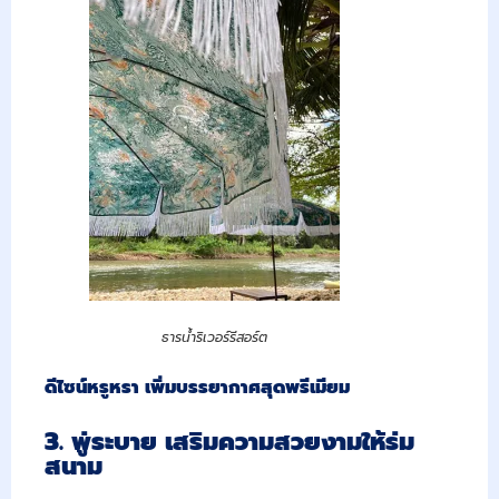
ธารน้ำริเวอร์รีสอร์ต
ดีไซน์หรูหรา เพิ่มบรรยากาศสุดพรีเมียม
3. พู่ระบาย เสริมความสวยงามให้ร่ม
สนาม