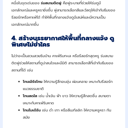
หนึ่งในจุดเด่นของ
ร่มสนามติดพู่
คือพู่ระบายที่ช่วยให้ร่มดูมี
เอกลักษณ์และหรูหรายิ่งขึ้น พู่สามารถเลือกสีและวัสดุให้เข้ากับธีมของ
รีสอร์ทหรือคาเฟ่ได้ ทำให้พื้นที่กลางแจ้งดูมีเสน่ห์และมีความเป็น
เอกลักษณ์มากขึ้น
4. สร้างบรรยากาศให้พื้นที่กลางแจ้ง ดู
พิเศษไม่ซ้ำใคร
ไม่ว่าจะเป็นสวนสวยริมบ้าน คาเฟ่ริมทะเล หรือรีสอร์ทสุดหรู ร่มสนาม
ติดพู่ช่วยให้สถานที่ดูน่าสนใจและมีมิติ สามารถเลือกสีที่เข้ากับธีมของ
สถานที่ได้ เช่น
โทนเอิร์ธโทน
ให้ความรู้สึกอบอุ่น ผ่อนคลาย เหมาะกับรีสอร์ท
แนวธรรมชาติ
โทนสดใส
เช่น น้ำเงิน ฟ้า ขาว ให้ความรู้สึกสดชื่น สบายตา
เหมาะกับคาเฟ่ริมหาด
โทนโมเดิร์น
เช่น ดำ เทา หรือสีเมทัลลิก ให้ความหรูหรา ทัน
สมัย