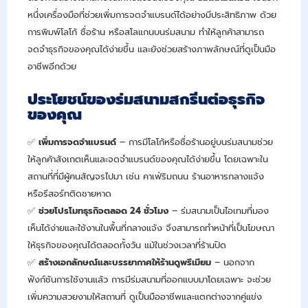
หนึ่งเครื่องมือที่ช่วยเพิ่มการจดจำแบรนด์ได้อย่างมีประสิทธิภาพ ด้วย
การพิมพ์โลโก้ ชื่อร้าน หรือสโลแกนบนร่มสนาม ทำให้ลูกค้าสามารถ
จดจำธุรกิจของคุณได้ง่ายขึ้น และยังช่วยสร้างภาพลักษณ์ที่ดูเป็นมือ
อาชีพอีกด้วย
ประโยชน์ของร่มสนามสกรีนต่อธุรกิจ
ของคุณ
✅
เพิ่มการจดจำแบรนด์
– การมีโลโก้หรือชื่อร้านอยู่บนร่มสนามช่วย
ให้ลูกค้าสังเกตเห็นและจดจำแบรนด์ของคุณได้ง่ายขึ้น โดยเฉพาะใน
สถานที่ที่มีผู้คนสัญจรไปมา เช่น คาเฟ่ริมถนน ร้านอาหารกลางแจ้ง
หรือรีสอร์ทติดชายหาด
✅
ช่วยโปรโมทธุรกิจตลอด 24 ชั่วโมง
– ร่มสนามเป็นไอเทมที่มอง
เห็นได้ง่ายและใช้งานในพื้นที่กลางแจ้ง จึงสามารถทำหน้าที่เป็นโฆษณา
ให้ธุรกิจของคุณได้ตลอดทั้งวัน แม้ในช่วงเวลาที่ร้านปิด
✅
สร้างเอกลักษณ์และบรรยากาศให้ร้านดูพรีเมียม
– นอกจาก
ฟังก์ชันการใช้งานแล้ว การมีร่มสนามที่ออกแบบมาโดยเฉพาะ จะช่วย
เพิ่มความสวยงามให้สถานที่ ดูเป็นมืออาชีพและแตกต่างจากคู่แข่ง