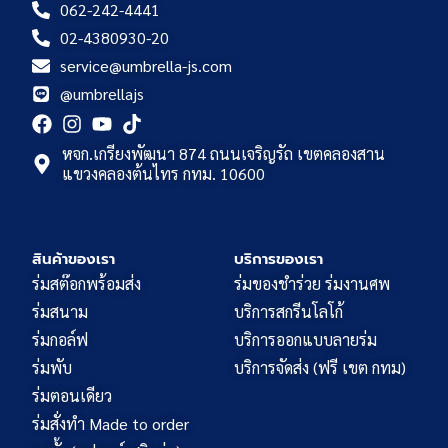
062-242-4441
02-4380930-20
service@umbrella-js.com
@umbrellajs
หจก.เกรียงพัฒนา 874 ถนนเจริญรัถ เขตคลองสาน
แขวงคลองต้นไทร กทม. 10600
สินค้าของเรา
บริการของเรา
ร่มสต๊อกพร้อมส่ง
ร่มของชำร่วย ร่มงานศพ
ร่มสนาม
บริการสกรีนโลโก้
ร่มกอล์ฟ
บริการออกแบบลายร่ม
ร่มพับ
บริการจัดส่ง (ฟรี เขต กทม)
ร่มตอนเดียว
ร่มสั่งทำ Made to order