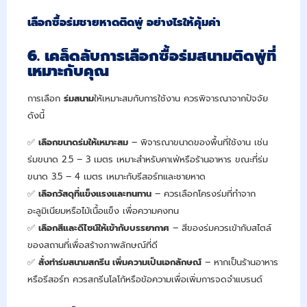
เลือกซื้อร่มชายหาดติดพู่ อย่างไรให้คุ้มค่า
6. เคล็ดลับการเลือกซื้อร่มสนามติดพู่ที่
เหมาะกับคุณ
การเลือก
ร่มสนาม
ให้เหมาะสมกับการใช้งาน ควรพิจารณาจากปัจจัย
ดังนี้
✅
เลือกขนาดร่มให้เหมาะสม
– พิจารณาขนาดของพื้นที่ใช้งาน เช่น
ร่มขนาด 2.5 – 3 เมตร เหมาะสำหรับคาเฟ่หรือร้านอาหาร ขณะที่ร่ม
ขนาด 3.5 – 4 เมตร เหมาะกับรีสอร์ทและชายหาด
✅
เลือกวัสดุที่แข็งแรงและทนทาน
– ควรเลือกโครงร่มที่ทำจาก
อะลูมิเนียมหรือไม้เนื้อแข็ง เพื่อความคงทน
✅
เลือกสีและดีไซน์ให้เข้ากับบรรยากาศ
– สีของร่มควรเข้ากับสไตล์
ของสถานที่เพื่อสร้างภาพลักษณ์ที่ดี
✅
สั่งทำร่มสนามสกรีน เพิ่มความเป็นเอกลักษณ์
– หากเป็นร้านอาหาร
หรือรีสอร์ท ควรสกรีนโลโก้หรือข้อความเพื่อเพิ่มการจดจำแบรนด์