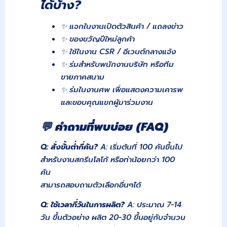
ได้บ้าง?
✨ แจกในงานเปิดตัวสินค้า / แถลงข่าว
✨ ของขวัญปีใหม่ลูกค้า
✨ ใช้ในงาน CSR / อีเวนต์กลางแจ้ง
✨ ร่มสำหรับพนักงานบริษัท หรือทีม
ขายภาคสนาม
✨ ร่มในงานศพ เพื่อแสดงความเคารพ
และขอบคุณแขกผู้มาร่วมงาน
💬
คำถามที่พบบ่อย (FAQ)
Q:
สั่งขั้นต่ำกี่คัน?
A: เริ่มต้นที่ 100 คันขึ้นไป
สำหรับงานสกรีนโลโก้ หรือท่าน้อยกว่า 100
คัน
สามารถสอบถามตัวเลือกอื่นๆได้
Q:
ใช้เวลากี่วันในการผลิต?
A: ประมาณ 7-14
วัน ขึ้นตัวอย่าง ผลิต 20-30 ขึ้นอยู่กับจำนวน