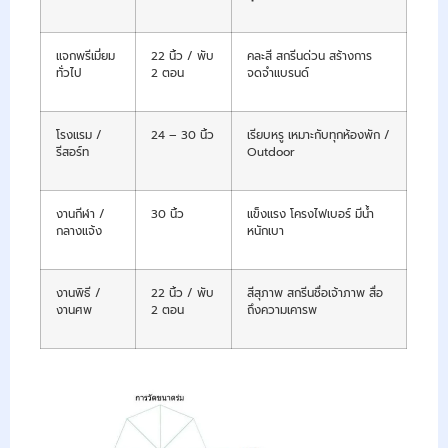
แจกพรีเมี่ยม
22 นิ้ว / พับ
คละสี สกรีนด่วน สร้างการ
ทั่วไป
2 ตอน
จดจำแบรนด์
โรงแรม /
24 – 30 นิ้ว
เรียบหรู เหมาะกับทุกห้องพัก /
รีสอร์ท
Outdoor
งานกีฬา /
30 นิ้ว
แข็งแรง โครงไฟเบอร์ มีน้ำ
กลางแจ้ง
หนักเบา
งานพิธี /
22 นิ้ว / พับ
สีสุภาพ สกรีนชื่อเจ้าภาพ สื่อ
งานศพ
2 ตอน
ถึงความเคารพ