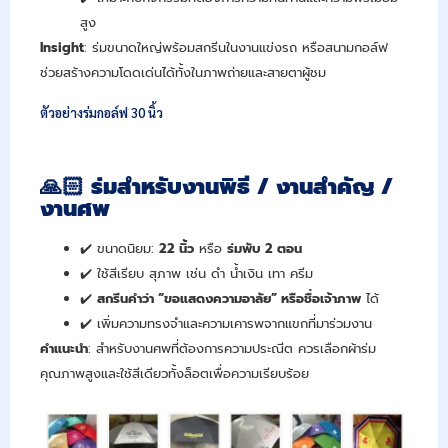
สูง
Insight
: ร่มขนาดใหญ่พร้อมสกรีนในงานแข่งรถ หรือสนามกอล์ฟ
ช่วยสร้างความโดดเด่นได้ทั้งในภาพถ่ายและสายตาผู้ชม
ตัวอย่างร่มกอล์ฟ 30 นิ้ว
🙏🏻
ร่มสำหรับงานพิธี / งานสำคัญ /
งานศพ
✔️ ขนาดนิยม:
22
นิ้ว
หรือ
ร่มพับ 2
ตอน
✔️ ใช้สีเรียบ สุภาพ เช่น ดำ น้ำเงิน เทา ครีม
✔️
สกรีนคำว่า “ขอแสดงความอาลัย” หรือชื่อเจ้าภาพ
ได้
✔️ เพิ่มความทรงจำและความเคารพจากแขกที่มาร่วมงาน
คำแนะนำ
: สำหรับงานศพที่ต้องการความประณีต ควรเลือกผ้าร่ม
คุณภาพสูงและใช้สีเดียวทั้งล็อตเพื่อความเรียบร้อย