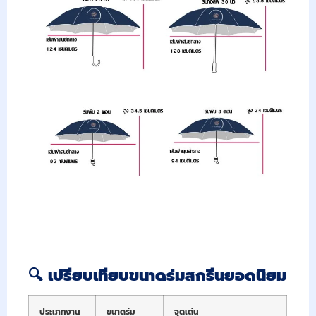
🔍
เปรียบเทียบขนาดร่มสกรีนยอดนิยม
ประเภทงาน
ขนาดร่ม
จุดเด่น