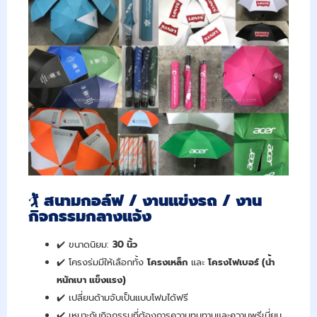
🏌️
สนามกอล์ฟ / งานแข่งรถ / งาน
กิจกรรมกลางแจ้ง
✔️ ขนาดนิยม:
30
นิ้ว
✔️ โครงร่มมีให้เลือกทั้ง
โครงเหล็ก
และ
โครงไฟเบอร์ (น้ำ
หนักเบา แข็งแรง)
✔️ เปลี่ยนด้ามจับเป็นแบบโฟมได้ฟรี
✔️ เหมาะกับกิจกรรมที่ต้องการความทนทานและความพรีเมี่ยม