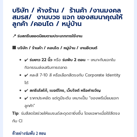
บริษัท / ห้างร้าน / ร้านค้า /งานมงคล
สมรส/ งานบวช แจก ของสมนาคุณให้
ลูกค้า /คอนโด / หมู่บ้าน
📍
ร่มสกรีนยอดนิยมตามประเภทการใช้งาน
🏢
บริษัท / ร้านค้า / คอนโด / หมู่บ้าน / งานอีเวนต์
✔️
ร่มยาว 22
นิ้ว
หรือ
ร่มพับ 2
ตอน
– เหมาะกับแจกใน
กิจกรรมส่งเสริมการตลาด
✔️ คละสี 7-10 สี หรือเลือกสีตรงกับ Corporate Identity
ได้
✔️
สกรีนโลโก้,
เบอร์โทร,
เว็บไซต์ หรือคำขวัญ
✔️ ราคาประหยัด แต่ดูมีระดับ เหมาะเป็น “ของพรีเมี่ยมแจก
ลูกค้า”
Tip
: ร่มสีสดใสช่วยให้แบรนด์สะดุดตายิ่งขึ้น โดยเฉพาะเมื่อใช้สีตรง
กับ CI
ตัวอย่างร่มพับ 2 ตอน