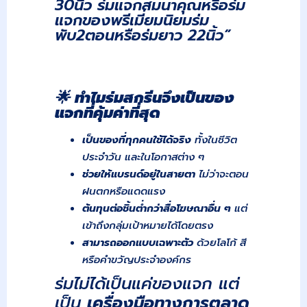
30นิ้ว ร่มแจกสมนาคุณหรือร่ม
แจกของพรีเมี่ยมนิยมร่ม
พับ2ตอนหรือร่มยาว 22นิ้ว”
🌟
ทำไมร่มสกรีนจึงเป็นของ
แจกที่คุ้มค่าที่สุด
เป็นของที่ทุกคนใช้ได้จริง
ทั้งในชีวิต
ประจำวัน และในโอกาสต่าง ๆ
ช่วยให้แบรนด์อยู่ในสายตา
ไม่ว่าจะตอน
ฝนตกหรือแดดแรง
ต้นทุนต่อชิ้นต่ำกว่าสื่อโฆษณาอื่น ๆ
แต่
เข้าถึงกลุ่มเป้าหมายได้โดยตรง
สามารถออกแบบเฉพาะตัว
ด้วยโลโก้ สี
หรือคำขวัญประจำองค์กร
ร่มไม่ได้เป็นแค่ของแจก แต่
เป็น
เครื่องมือทางการตลาด