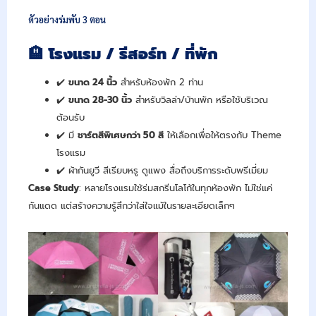
ตัวอย่างร่มพับ 3 ตอน
🏨
โรงแรม / รีสอร์ท / ที่พัก
✔️
ขนาด 24
นิ้ว
สำหรับห้องพัก 2 ท่าน
✔️
ขนาด 28-30
นิ้ว
สำหรับวิลล่า/บ้านพัก หรือใช้บริเวณ
ต้อนรับ
✔️ มี
ชาร์ตสีพิเศษกว่า 50
สี
ให้เลือกเพื่อให้ตรงกับ Theme
โรงแรม
✔️ ผ้ากันยูวี สีเรียบหรู ดูแพง สื่อถึงบริการระดับพรีเมี่ยม
Case Study
: หลายโรงแรมใช้ร่มสกรีนโลโก้ในทุกห้องพัก ไม่ใช่แค่
กันแดด แต่สร้างความรู้สึกว่าใส่ใจแม้ในรายละเอียดเล็กๆ